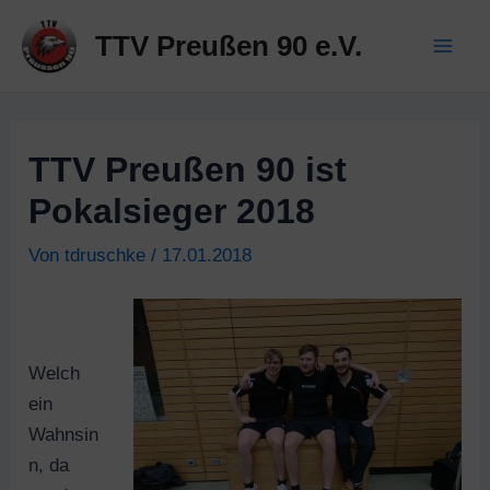
Zum
TTV Preußen 90 e.V.
Inhalt
Mai
springen
Men
TTV Preußen 90 ist
Pokalsieger 2018
Von
tdruschke
/
17.01.2018
Welch
ein
Wahnsin
n, da