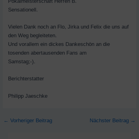
Pokalmeisterschaft Herren B.
Sensationell.
Vielen Dank noch an Flo, Jirka und Felix die uns auf
den Weg begleiteten.
Und vorallem ein dickes Dankeschön an die
tosenden abertausenden Fans am
Samstag;-).
Berichterstatter
Philipp Jaeschke
Post
←
Vorheriger Beitrag
Nächster Beitrag
→
navigation
S