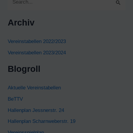
u
c
Archiv
h
e
Vereinstabellen 2022/2023
n
Vereinstabellen 2023/2024
n
Blogroll
a
c
Aktuelle Vereinstabellen
h
BeTTV
:
Hallenplan Jessnerstr. 24
Hallenplan Scharnweberstr. 19
Vereinsspielplan