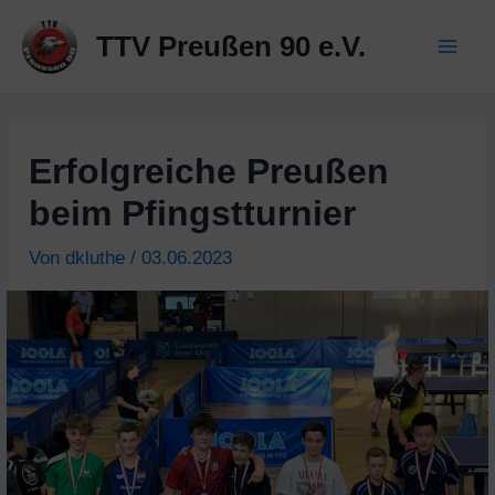
Zum
TTV Preußen 90 e.V.
Inhalt
Mai
springen
Men
Erfolgreiche Preußen
beim Pfingstturnier
Von
dkluthe
/
03.06.2023