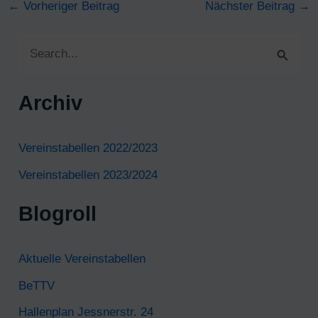
Post
←
Vorheriger Beitrag
Nächster Beitrag
→
navigation
S
u
c
Archiv
h
e
Vereinstabellen 2022/2023
n
Vereinstabellen 2023/2024
n
Blogroll
a
c
Aktuelle Vereinstabellen
h
BeTTV
:
Hallenplan Jessnerstr. 24