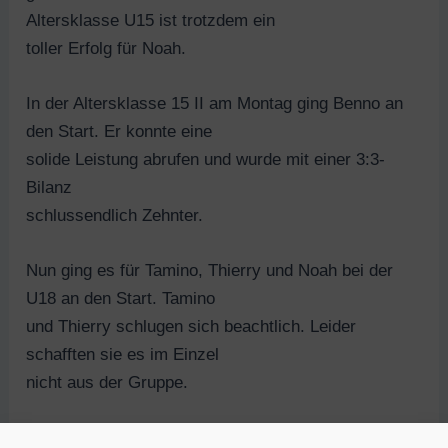
Altersklasse U15 ist trotzdem ein
toller Erfolg für Noah.
In der Altersklasse 15 II am Montag ging Benno an
den Start. Er konnte eine
solide Leistung abrufen und wurde mit einer 3:3-
Bilanz
schlussendlich Zehnter.
Nun ging es für Tamino, Thierry und Noah bei der
U18 an den Start. Tamino
und Thierry schlugen sich beachtlich. Leider
schafften sie es im Einzel
nicht aus der Gruppe.
Niederlage gegen den Turniersieger