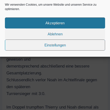
Wir verwenden Cookies, um unsere Website und unseren Service zu
optimieren.
Noah durfte sich in der Gruppenphase wieder mit
Frederic messen und
Akzeptieren
steigerte sich im Vergleich zum Samstag erheblich.
Er verlor das
Ablehnen
Gruppenspiel um den Gruppensieg denkbar knapp in
Einstellungen
fünf Sätzen. Mit ein
bisschen mehr Glück wäre der Gruppensieg drin
gewesen und
dementsprechend abschließend eine bessere
Gesamtplatzierung.
Schlussendlich verlor Noah im Achtelfinale gegen
den späteren
Turniersieger mit 3:0.
Im Doppel trumpften Thierry und Noah diesmal als