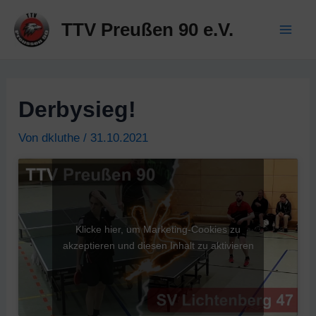
Zum
TTV Preußen 90 e.V.
Inhalt
Mai
springen
Men
Derbysieg!
Von
dkluthe
/
31.10.2021
Klicke hier, um Marketing-Cookies zu
akzeptieren und diesen Inhalt zu aktivieren