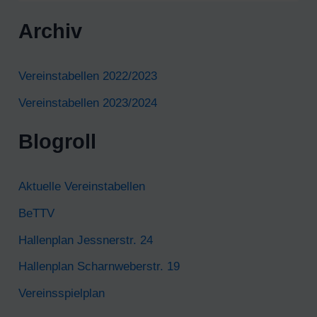
c
Archiv
h
e
Vereinstabellen 2022/2023
n
Vereinstabellen 2023/2024
n
Blogroll
a
c
Aktuelle Vereinstabellen
h
BeTTV
:
Hallenplan Jessnerstr. 24
Hallenplan Scharnweberstr. 19
Vereinsspielplan